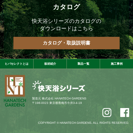
カタログ
快天浴シリーズのカタログの
ダウンロードはこちら
カタログ・取扱説明書
ヒバセレクトとは
板材紹介
製品一覧
施工事例
製造元
株式会社 HANATECH GARDENS
〒198-0023 東京都青梅市今井3-4-19
COPYRIGHT © HANATECH GARDENS, ALL RIGHTS RESERVED.