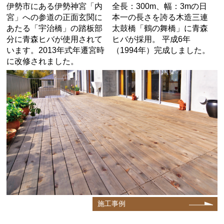
伊勢市にある伊勢神宮「内
全長：300m、幅：3mの日
宮」への参道の正面玄関に
本一の長さを誇る木造三連
あたる「宇治橋」の踏板部
太鼓橋「鶴の舞橋」に青森
分に青森ヒバが使用されて
ヒバが採用。 平成6年
います。2013年式年遷宮時
（1994年）完成しました。
に改修されました。
施工事例