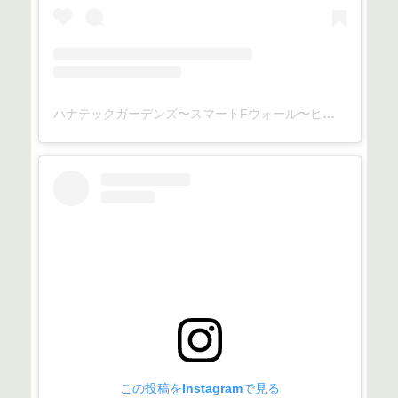
ハナテックガーデンズ〜スマートFウォール〜ヒバセレクト〜(@hanatech_gardens)がシェアした投稿
この投稿をInstagramで見る