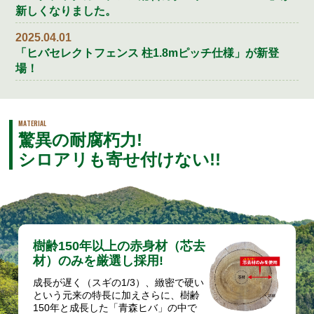
新しくなりました。
2025.04.01
「ヒバセレクトフェンス 柱1.8mピッチ仕様」が新登
場！
MATERIAL
驚異の耐腐朽力!
シロアリも寄せ付けない!!
樹齢150年以上の赤身材（芯去
材）のみを厳選し採用!
成長が遅く（スギの1/3）、緻密で硬い
という元来の特長に加えさらに、樹齢
150年と成長した「青森ヒバ」の中で