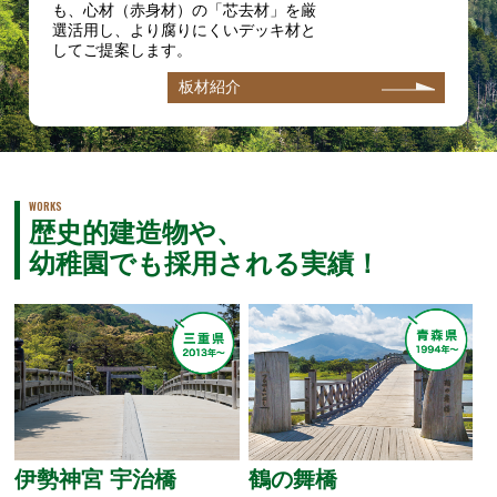
も、心材（赤身材）の「芯去材」を厳
選活用し、より腐りにくいデッキ材と
してご提案します。
板材紹介
WORKS
歴史的建造物や、
幼稚園でも採用される実績！
伊勢神宮 宇治橋
鶴の舞橋